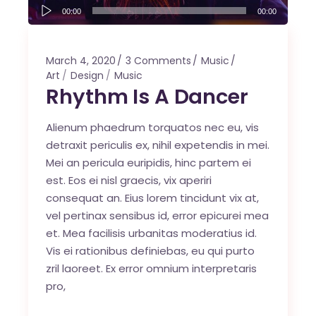
Audio
00:00
00:00
Player
March 4, 2020
3 Comments
Music
Art
Design
Music
Rhythm Is A Dancer
Alienum phaedrum torquatos nec eu, vis
detraxit periculis ex, nihil expetendis in mei.
Mei an pericula euripidis, hinc partem ei
est. Eos ei nisl graecis, vix aperiri
consequat an. Eius lorem tincidunt vix at,
vel pertinax sensibus id, error epicurei mea
et. Mea facilisis urbanitas moderatius id.
Vis ei rationibus definiebas, eu qui purto
zril laoreet. Ex error omnium interpretaris
pro,